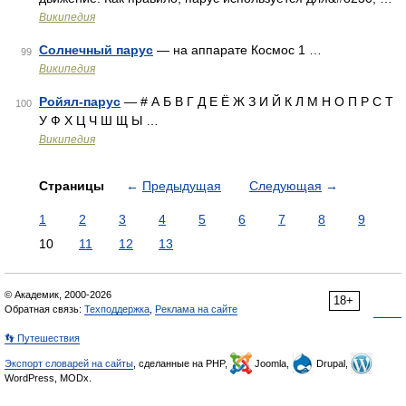
Википедия
Солнечный парус
— на аппарате Космос 1 …
99
Википедия
Ройял-парус
— # А Б В Г Д Е Ё Ж З И Й К Л М Н О П Р С Т
100
У Ф Х Ц Ч Ш Щ Ы …
Википедия
Страницы
←
Предыдущая
Следующая
→
1
2
3
4
5
6
7
8
9
10
11
12
13
© Академик, 2000-2026
18+
Обратная связь:
Техподдержка
,
Реклама на сайте
👣 Путешествия
Экспорт словарей на сайты
, сделанные на PHP,
Joomla,
Drupal,
WordPress, MODx.