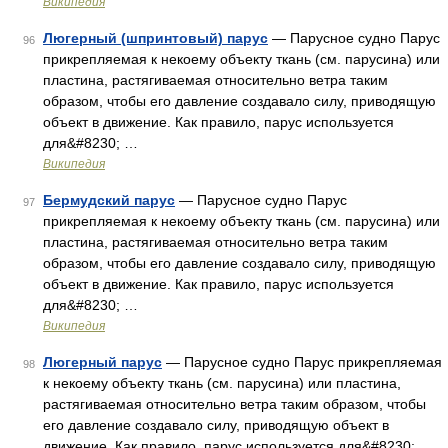
Википедия
Люгерный (шпринтовый) парус
— Парусное судно Парус
96
прикрепляемая к некоему объекту ткань (см. парусина) или
пластина, растягиваемая относительно ветра таким
образом, чтобы его давление создавало силу, приводящую
объект в движение. Как правило, парус используется
для&#8230; …
Википедия
Бермудский парус
— Парусное судно Парус
97
прикрепляемая к некоему объекту ткань (см. парусина) или
пластина, растягиваемая относительно ветра таким
образом, чтобы его давление создавало силу, приводящую
объект в движение. Как правило, парус используется
для&#8230; …
Википедия
Люгерный парус
— Парусное судно Парус прикрепляемая
98
к некоему объекту ткань (см. парусина) или пластина,
растягиваемая относительно ветра таким образом, чтобы
его давление создавало силу, приводящую объект в
движение. Как правило, парус используется для&#8230; …